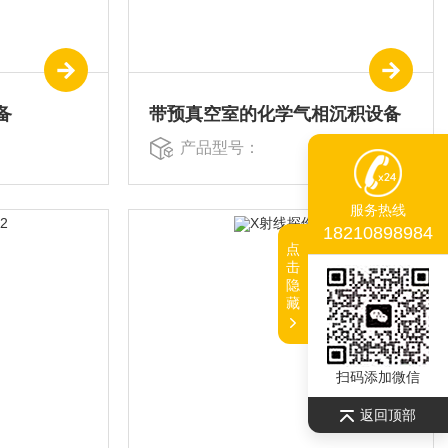
备
带预真空室的化学气相沉积设备
产品型号：
服务热线
18210898984
点
击
隐
藏
扫码添加微信
返回顶部