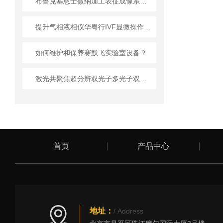
布鲁克基恩士微纳加工表征成像系统选型“四维评估”
提升气相液相仪华粤行IVF显微操作胚胎移植存活率的关键
如何维护和保养赛默飞实验室设备？
激光共聚焦超分辨双光子多光子双束电镜的操作与维护指南
首页
产品中心
地址：
/ Address