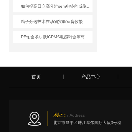
如何提高日立高分辨sem电镜的成像效率？
精子分选技术在动物实验室畜牧繁育中的实践应用
PE铂金埃尔默ICPMS电感耦合等离子体质谱仪的工作原理
首页
产品中心
地址：
/ Address
北京市昌平区珠江摩尔国际大厦3号楼