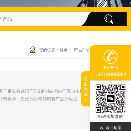
您的位置：
首页
-
产品中心
-
共聚焦显微镜
-
服务热线
18210898984
点
击
隐
离子束显微镜国产FIB是指由国内厂家自主研发和生产的聚焦离
藏
材料科学、失效分析等领域有广泛的应用。
扫码添加微信
返回顶部