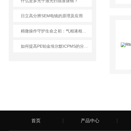
什么是多光子激光扫描显微镜？
日立高分辨SEM电镜的原理及应用
精微操作守护生命之初：气相液相仪华粤行IVF显微操作胚胎移植系统的临床价值
如何提高PE铂金埃尔默ICPMS的分析效率？
首页
产品中心