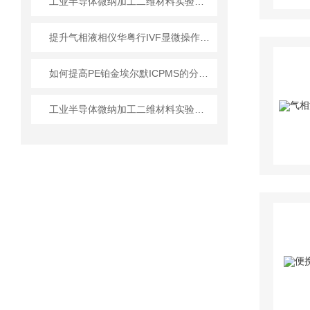
工业半导体微纳加工二维材料实验室设备的“兼容性挑战”
提升气相液相仪华粤行IVF显微操作胚胎移植存活率的关键
如何提高PE铂金埃尔默ICPMS的分析效率？
工业半导体微纳加工二维材料实验室设备技术详解