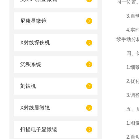
同一位置
3.自动
尼康显微镜
4.实时
续手动分
X射线探伤机
四、优
沉积系统
1.细致
2.优化
刻蚀机
3.调整
X射线显微镜
五、后
1.图像
扫描电子显微镜
2.自动