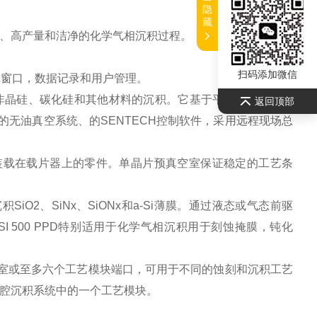
隐
藏
、高产量和洁净的化学气相沉积过程。
扫码添加微信
辑窗口，数据记录和用户管理。
膜、非晶硅、碳化硅和其他材料的沉积。它基于平板电容耦合等
返回顶部
无油真空系统、的SENTECH控制软件，采用远程现场总
到装载在载片器上的零件。单晶片预真空室保证稳定的工艺条
SiO2、SiNx、SiONx和a-Si薄膜。通过液态或气态前驱
案。SI 500 PPD特别适用于化学气相沉积用于刻蚀掩膜，钝化
室或至
多六个工艺模块端口，可用于不同的蚀刻和沉积工艺
作多腔沉积系统中的一个工艺模块。