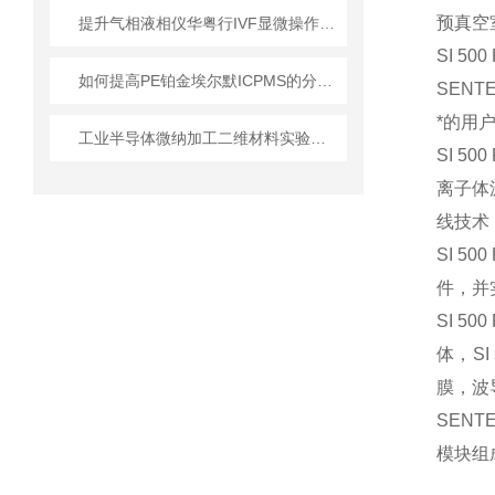
预真空
提升气相液相仪华粤行IVF显微操作胚胎移植存活率的关键
SI 500
如何提高PE铂金埃尔默ICPMS的分析效率？
SENT
*的用
工业半导体微纳加工二维材料实验室设备技术详解
SI 
离子体
线技术
SI 5
件，并
SI 5
体，SI
膜，波
SEN
模块组