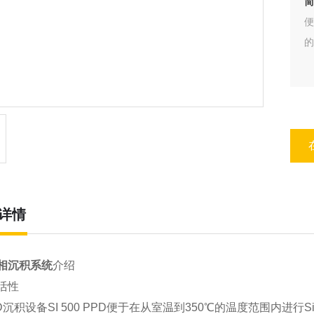
简
便
的
详情
相沉积系统
介绍
活性
D沉积设备SI 500 PPD便于在从室温到350℃的温度范围内进行Si