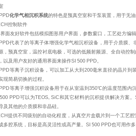
室
 PPD
化学气相沉积系统
的特色是预真空室和干泵装置，用于无油
ECH控制软件
户界面友好软件包括模拟图形用户界面，参数窗口，工艺处方
编
500 PPD代表了的等离子体增强化学气相沉积设备，用于介质
源，预真空室，温控衬底电极，可选的低频射频源、全自动控制的
，以及用户友好的通用界面来操作SI 500 PPD。
00 PPD等离子沉积设备，可以加工从大
到200毫米直径的晶片
实现简易切换的过程。
00 PPD等离子增强沉积设备用于在从室温到350℃的温度范围内沉积
 500 PPD可以为TEOS, SiC和其它材料的沉积提供解决方
导及其他的介质膜和非晶硅。
TECH提供不同级别的自动化程度，从真空片盒载片到一个工艺腔
成多腔系统，目标是高灵活性或高产量。SI 500 PPD也可用