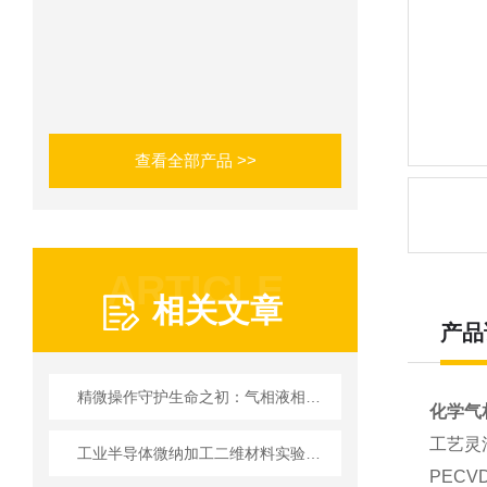
查看全部产品 >>
ARTICLE
相关文章
产品
精微操作守护生命之初：气相液相仪华粤行IVF显微操作胚胎移植系统的临床价值
化学气
工艺灵
工业半导体微纳加工二维材料实验室设备的“兼容性挑战”
PECV