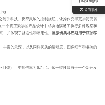
扫码添加微信
返回顶部
之随手科技、反应灵敏的控制旋钮，让操作变得更加简便省
镜在一个真正紧凑的产品设计中成功地满足了执行多种观察和
原，并体现了舒适性和易用性。
显微镜
奥林巴斯用于胚胎移
、丰富的景深，以及同样优质的清晰度、图像细节和准确的
10×目镜），变焦倍率为6.7：1。这一特性源自于一个新开发
。
。