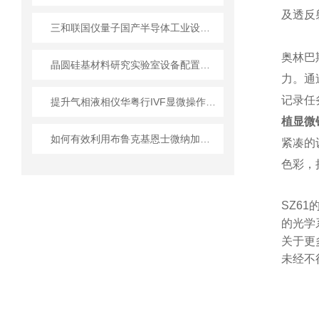
及透反
三和联国仪量子国产半导体工业设备从实验室到产线
奥林巴
晶圆硅基材料研究实验室设备配置指南
力。
通
记录任
提升气相液相仪华粤行IVF显微操作胚胎移植存活率的关键
植显微镜
如何有效利用布鲁克基恩士微纳加工表征成像系统进行材料表征
紧凑的
色彩，
SZ6
的光学
关于更
未经不