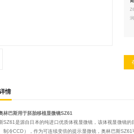
Z
润
详情
奥林巴斯用于胚胎移植显微镜SZ61
斯
SZ61
是源自日本的纯进口优质体视显微镜，该体视显微镜的
、制冷
CCD
），作为可连续变倍的提示显微镜，奥林巴斯
SZ61