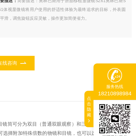
简要描述：
简要描述：奥林巴斯用于胚胎移植显微镜SZ61奥林巴斯S
61体视显微镜将用户使用的舒适性体验为最终追求的目标，外表圆
平滑，调焦旋钮反应灵敏，操作更加简便省力。
在线咨询
服务热线
18210898984
点
击
隐
藏
目镜筒可分为双目（普通双眼观察）和三目（连接照相机、
可选择附加特殊倍数的物镜和目镜，也可以选择平板底座以