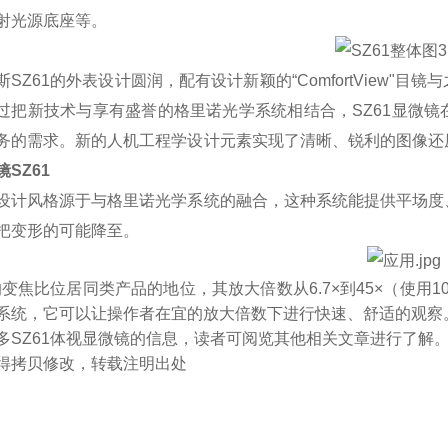
射光源底座等。
斯
SZ61
的外表设计圆润，配有设计新颖的
“ComfortView"
目镜
与
过把新技术与享有盛誉的格里诺光学系统相结合，
SZ61显微
务的需求。新的人机工程学设计元素实现了清晰、锐利的图像还
SZ61
设计风格源于与格里诺光学系统的融合，这种系统能提供平场度
把变形的可能降至
。
1的变焦比位居同类产品的地位，其放大倍数从6.7×到45×（使用
系统，它可以让操作者在宜的放大倍数下进行快速、舒适的观察
多
SZ61体视显微镜的信息，读者可阅览其他相关文章进行了解
得拷贝修改，转载注明出处