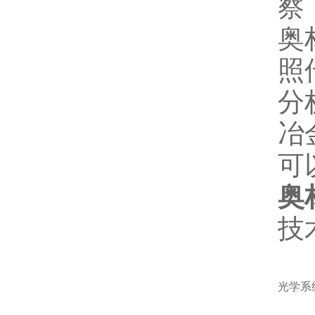
察
奥
照
分
冶
可
奥
技
光学系