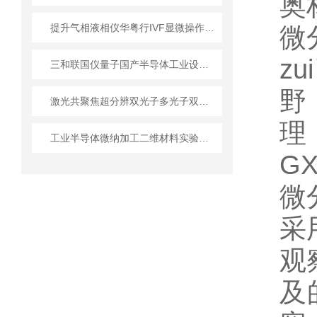
奥
提升气相液相仪华粤行IVF显微操作胚胎移植存活率的关键
微
z
三和联国仪量子国产半导体工业设备从实验室到产线
野
激光共聚焦超分辨双光子多光子双束电镜维护保养注意事项
理
工业半导体微纳加工二维材料实验室设备技术详解
G
微
采
观
及