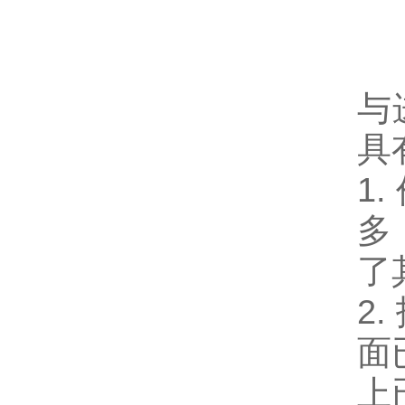
与
具
1
多
了
2
面
上