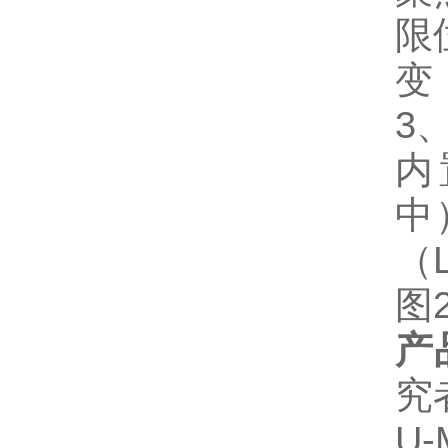
限
变
3
内
中
（
图
产
究
U-