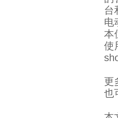
台
电
本
使
sh
更
也
本