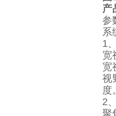
产
参
系
1
宽
宽
视
度
2
聚