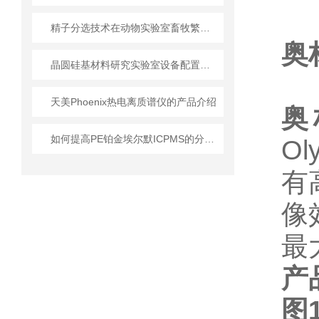
精子分选技术在动物实验室畜牧繁育中的实践应用
奥
晶圆硅基材料研究实验室设备配置指南
天美Phoenix热电离质谱仪的产品介绍
奥
如何提高PE铂金埃尔默ICPMS的分析效率？
Ol
有
像
最
产
图