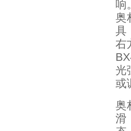
响
奥
具
右
BX
光
或
奥
滑