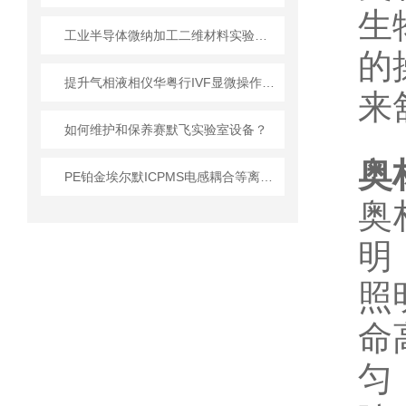
生
工业半导体微纳加工二维材料实验室设备技术详解
的
提升气相液相仪华粤行IVF显微操作胚胎移植存活率的关键
来
如何维护和保养赛默飞实验室设备？
奥
PE铂金埃尔默ICPMS电感耦合等离子体质谱仪的工作原理
奥
明
照
命
匀