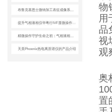
物
布鲁克基恩士微纳加工表征成像系统选型“四维评估”
用
提升气相液相仪华粤行IVF显微操作胚胎移植存活率的关键
品
精微操作守护生命之初：气相液相仪华粤行IVF显微操作胚胎移植系统的临床价值
视
天美Phoenix热电离质谱仪的产品介绍
观
奥
10
置
手