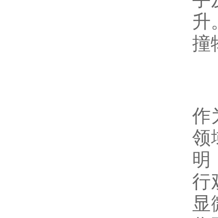
升
撞
作
领
明
行
显