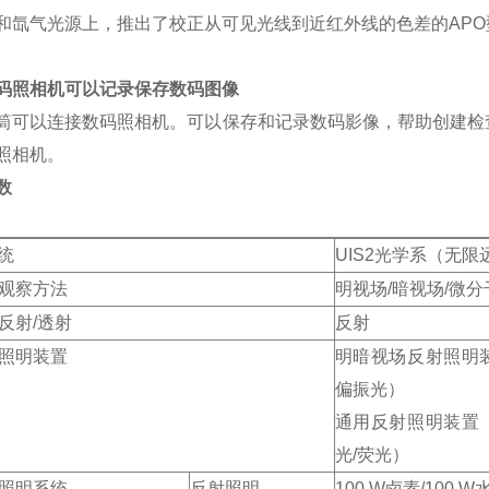
和氙气光源上，推出了校正从可见光线到近红外线的色差的
AP
码照相机可以记录保存数码图像
筒可以连接数码照相机。可以保存和记录数码影像，帮助创建检
照相机。
数
统
UIS2光学系（无限
观察方法
明视场
/暗视场/微分
反射
/透射
反射
照明装置
明暗视场反射照明
偏振光）
通用反射照明装置（
光/荧光）
照明系统
反射照明
100 W卤素
/100 