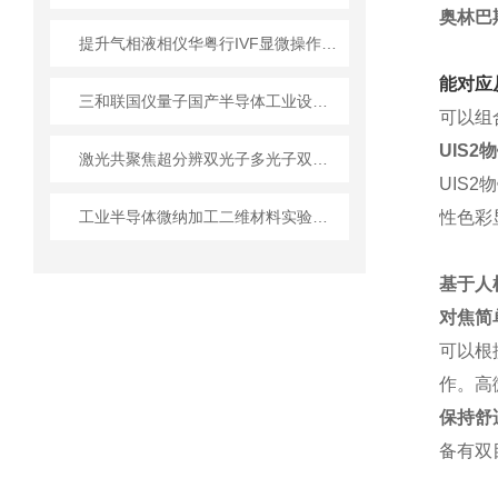
奥林巴
提升气相液相仪华粤行IVF显微操作胚胎移植存活率的关键
能对应
三和联国仪量子国产半导体工业设备从实验室到产线
可以组
UIS2
物
激光共聚焦超分辨双光子多光子双束电镜维护保养注意事项
UIS
工业半导体微纳加工二维材料实验室设备技术详解
性色彩
基于人
对焦简
可以根
作。高
保持舒
备有双