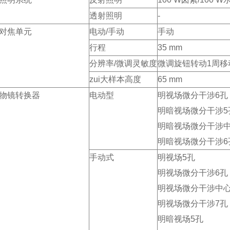
透射照明
-
对焦单元
电动
/手动
手动
行程
35 mm
分辨率
/微调灵敏度
微调旋钮转动
1周移动
zui大样本高度
65 mm
物镜转换器
电动型
明视场微分干涉
6孔
明暗视场微分干涉5
明暗视场微分干涉
明暗视场微分干涉6
手动式
明视场
5孔
明视场微分干涉6孔
明视场微分干涉中
明视场微分干涉7孔
明暗视场5孔