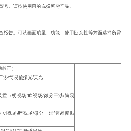
O型号。请按使用目的选择所需产品。
查报告。可从画面质量、功能、使用随意性等方面选择所需
远校正）
干涉/简易偏振光/荧光
装置（明视场
/暗视场/微分干涉/简易
明视场/暗视场/微分干涉/简易偏振
W水银/75 W氙/纤维光导