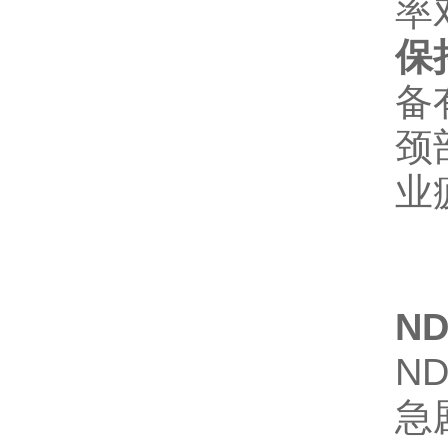
率
保
备
颈
业
N
N
急