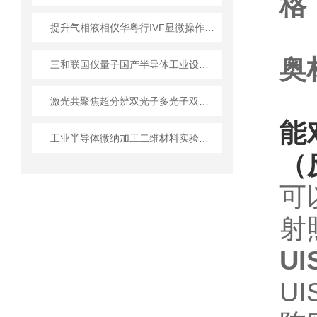
格
提升气相液相仪华粤行IVF显微操作胚胎移植存活率的关键
奥
三和联国仪量子国产半导体工业设备从实验室到产线
激光共聚焦超分辨双光子多光子双束电镜维护保养注意事项
能
工业半导体微纳加工二维材料实验室设备技术详解
（
可
射
UI
U