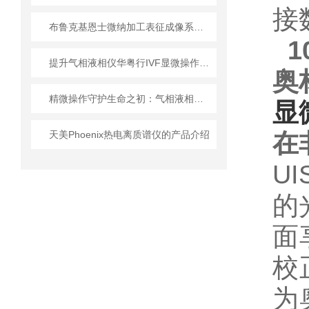
接
布鲁克基恩士微纳加工表征成像系统选型“四维评估”
提升气相液相仪华粤行IVF显微操作胚胎移植存活率的关键
奥
精微操作守护生命之初：气相液相仪华粤行IVF显微操作胚胎移植系统的临床价值
显
天美Phoenix热电离质谱仪的产品介绍
在
U
的
面
校
为