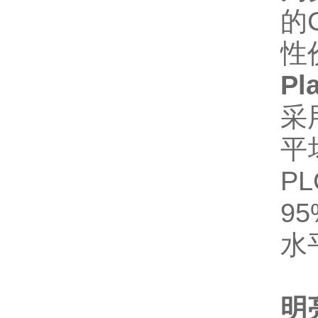
的
性
Pl
采
平
P
9
水
明