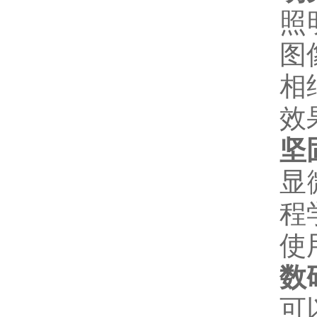
照
图
相
效
坚
显
程
使
数
可