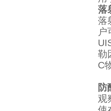
落射
落
户
U
勒
C
防
观
使