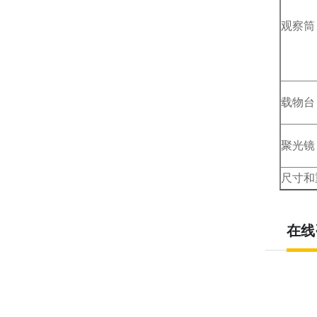
观察筒
载物台
聚光镜
尺寸和
在线