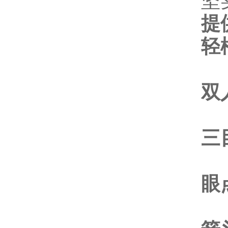
坚
提
轻
双
三
眼