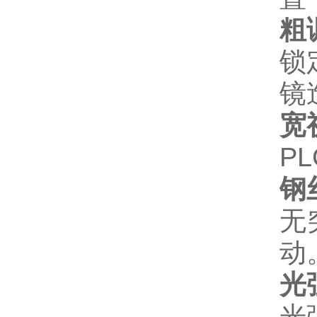
粗
锁
镜
宽
P
钢
无
动
光
光